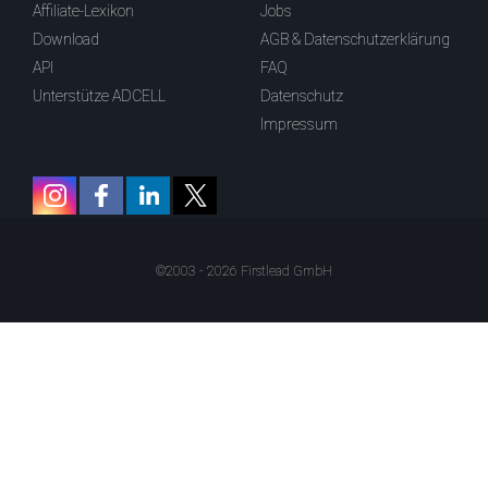
Affiliate-Lexikon
Jobs
Download
AGB & Datenschutzerklärung
API
FAQ
Unterstütze ADCELL
Datenschutz
Impressum
©2003 - 2026 Firstlead GmbH