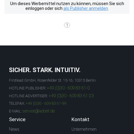
Um dieses Werbemittel nutzen zu können, müssen Sie sich
einloggen oder sich
als Publisher anmelden
.
1
SICHER. STARK. INTUITIV.
Firstlead GmbH, Rosenfelder St. 15-16, 10315 Berlin
+49 (0)30 - 609 83 61-0
HOTLINE PUBLISHER:
+49 (0)30 - 609 83 61-23
HOTLINE ADVERTISER:
TELEFAX:
+49 (0)30 - 609 83 61-99
service@adcell.de
E-MAIL:
Service
Kontakt
News
Unternehmen