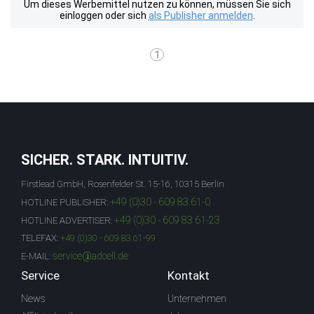
Um dieses Werbemittel nutzen zu können, müssen Sie sich
einloggen oder sich
als Publisher anmelden
.
1
SICHER. STARK. INTUITIV.
Firstlead GmbH, Rosenfelder St. 15-16, 10315 Berlin
+49 (0)30 - 609 83 61-0
HOTLINE PUBLISHER:
+49 (0)30 - 609 83 61-23
HOTLINE ADVERTISER:
TELEFAX:
+49 (0)30 - 609 83 61-99
service@adcell.de
E-MAIL:
Service
Kontakt
News
Unternehmen