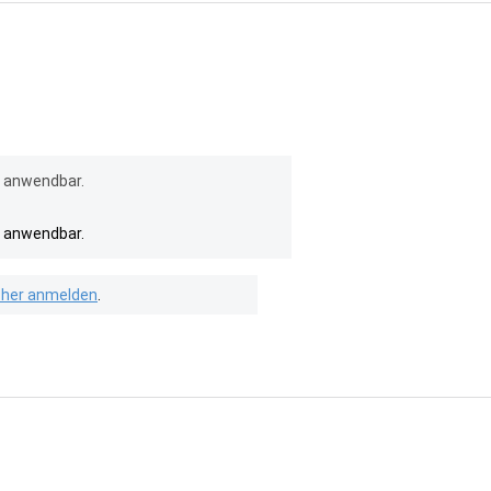
l anwendbar.
l anwendbar.
isher anmelden
.