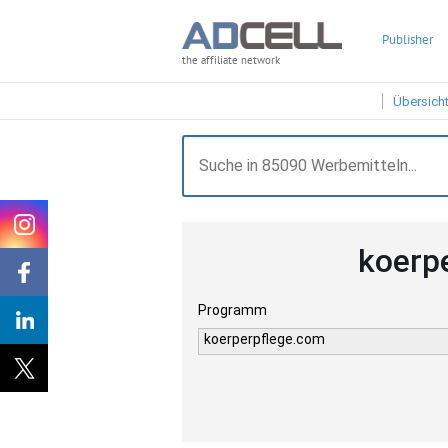
Publisher
the affiliate network
Übersich
koerp
Programm
koerperpflege.com