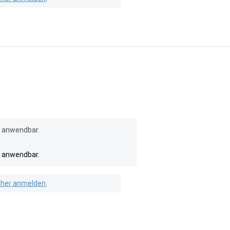
l anwendbar.
l anwendbar.
isher anmelden
.