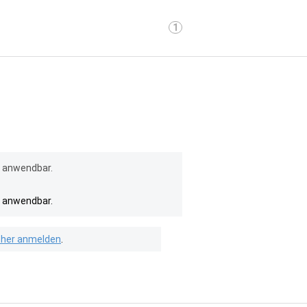
1
l anwendbar.
l anwendbar.
isher anmelden
.