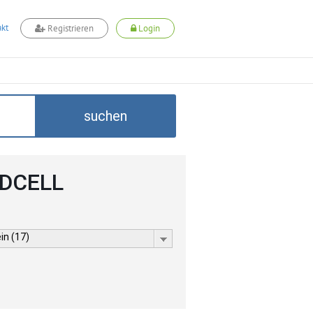
kt
Registrieren
Login
suchen
ADCELL
in (17)