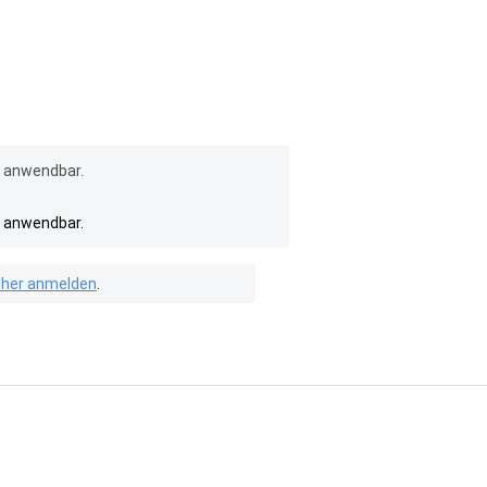
l anwendbar.
l anwendbar.
isher anmelden
.