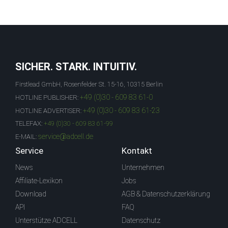
SICHER. STARK. INTUITIV.
Firstlead GmbH, Rosenfelder St. 15-16, 10315 Berlin
+49 (0)30 - 609 83 61-0
HOTLINE PUBLISHER:
+49 (0)30 - 609 83 61-23
HOTLINE ADVERTISER:
TELEFAX:
+49 (0)30 - 609 83 61-99
service@adcell.de
E-MAIL:
Service
Kontakt
News
Unternehmen
Affiliate-Lexikon
Jobs
Download
AGB & Datenschutzerklärung
API
FAQ
Unterstütze ADCELL
Datenschutz