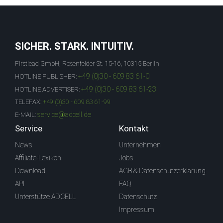
SICHER. STARK. INTUITIV.
Firstlead GmbH, Rosenfelder St. 15-16, 10315 Berlin
+49 (0)30 - 609 83 61-0
HOTLINE PUBLISHER:
+49 (0)30 - 609 83 61-23
HOTLINE ADVERTISER:
TELEFAX:
+49 (0)30 - 609 83 61-99
service@adcell.de
E-MAIL:
Service
Kontakt
News
Unternehmen
Affiliate-Lexikon
Jobs
Download
AGB & Datenschutzerklärung
API
FAQ
Unterstütze ADCELL
Datenschutz
Impressum