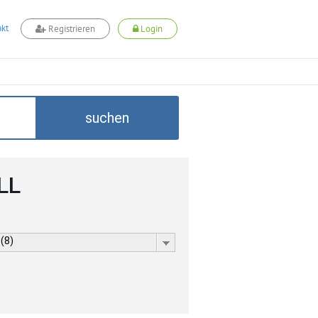
kt
Registrieren
Login
suchen
LL
 (8)