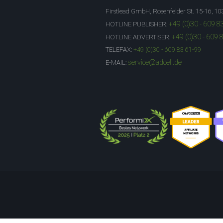
Firstlead GmbH, Rosenfelder St. 15-16, 10
+49 (0)30 - 609 8
HOTLINE PUBLISHER:
+49 (0)30 - 609 
HOTLINE ADVERTISER:
TELEFAX:
+49 (0)30 - 609 83 61-99
service@adcell.de
E-MAIL: