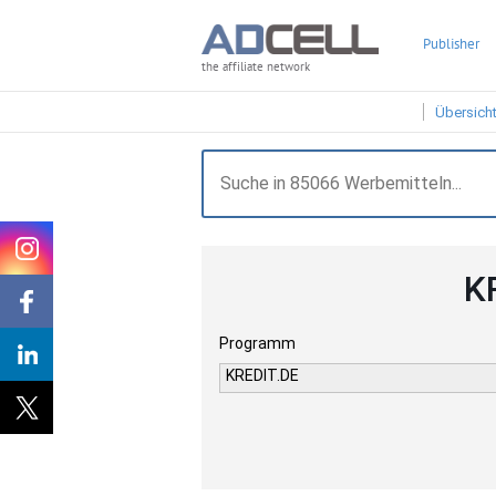
Publisher
the affiliate network
Übersich
K
Programm
KREDIT.DE