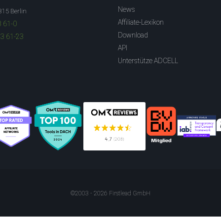
News
315 Berlin
Affiliate-Lexikon
3 61-0
Download
83 61-23
API
Unterstütze ADCELL
©2003 - 2026 Firstlead GmbH