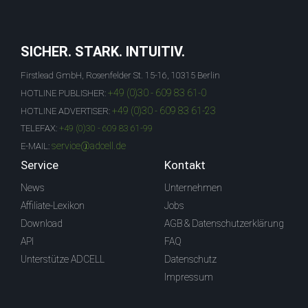
SICHER. STARK. INTUITIV.
Firstlead GmbH, Rosenfelder St. 15-16, 10315 Berlin
+49 (0)30 - 609 83 61-0
HOTLINE PUBLISHER:
+49 (0)30 - 609 83 61-23
HOTLINE ADVERTISER:
TELEFAX:
+49 (0)30 - 609 83 61-99
service@adcell.de
E-MAIL:
Service
Kontakt
News
Unternehmen
Affiliate-Lexikon
Jobs
Download
AGB & Datenschutzerklärung
API
FAQ
Unterstütze ADCELL
Datenschutz
Impressum