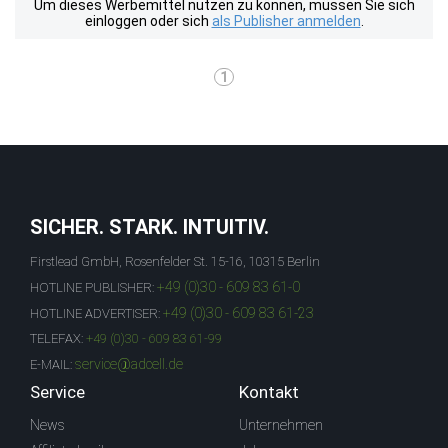
Um dieses Werbemittel nutzen zu können, müssen Sie sich
einloggen oder sich
als Publisher anmelden
.
1
SICHER. STARK. INTUITIV.
Firstlead GmbH, Rosenfelder St. 15-16, 10315 Berlin
+49 (0)30 - 609 83 61-0
HOTLINE PUBLISHER:
+49 (0)30 - 609 83 61-23
HOTLINE ADVERTISER:
TELEFAX:
+49 (0)30 - 609 83 61-99
service@adcell.de
E-MAIL:
Service
Kontakt
News
Unternehmen