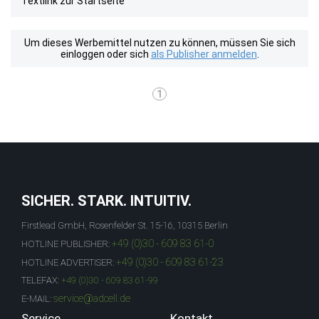
Textlink zur Startseite
Um dieses Werbemittel nutzen zu können, müssen Sie sich
einloggen oder sich
als Publisher anmelden
.
1
SICHER. STARK. INTUITIV.
Firstlead GmbH, Rosenfelder St. 15-16, 10315 Berlin
+49 (0)30 - 609 83 61-0
HOTLINE PUBLISHER:
+49 (0)30 - 609 83 61-23
HOTLINE ADVERTISER:
TELEFAX:
+49 (0)30 - 609 83 61-99
service@adcell.de
E-MAIL:
Service
Kontakt