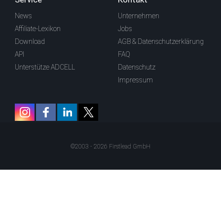
News
Unternehmen
Affiliate-Lexikon
Jobs
Download
AGB & Datenschutzerklärung
API
FAQ
Unterstütze ADCELL
Datenschutz
Impressum
©2003 - 2026 Firstlead GmbH