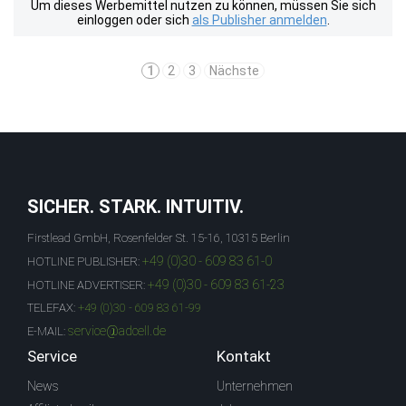
Um dieses Werbemittel nutzen zu können, müssen Sie sich
einloggen oder sich
als Publisher anmelden
.
1
2
3
Nächste
SICHER. STARK. INTUITIV.
Firstlead GmbH, Rosenfelder St. 15-16, 10315 Berlin
+49 (0)30 - 609 83 61-0
HOTLINE PUBLISHER:
+49 (0)30 - 609 83 61-23
HOTLINE ADVERTISER:
TELEFAX:
+49 (0)30 - 609 83 61-99
service@adcell.de
E-MAIL:
Service
Kontakt
News
Unternehmen