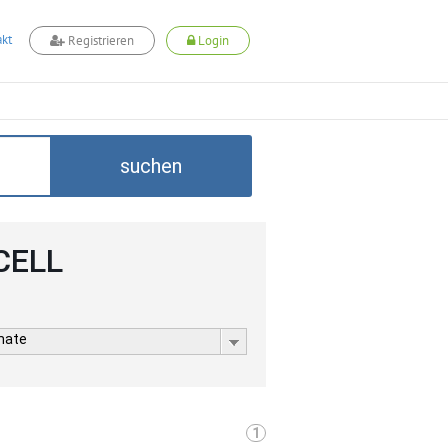
kt
Registrieren
Login
suchen
CELL
rmate
1