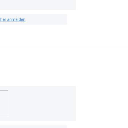
isher anmelden
.