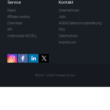
Service
Kontakt
News
Unternehmen
Affiliate-Lexikon
Jobs
Download
AGB & Datenschutzerklärung
API
FAQ
Unterstütze ADCELL
Datenschutz
Impressum
©2003 - 2026 Firstlead GmbH