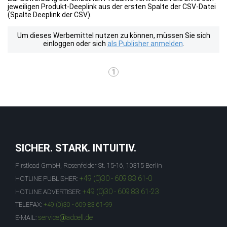
jeweiligen Produkt-Deeplink aus der ersten Spalte der CSV-Datei
(Spalte Deeplink der CSV).
Um dieses Werbemittel nutzen zu können, müssen Sie sich
einloggen oder sich
als Publisher anmelden
.
1
SICHER. STARK. INTUITIV.
Firstlead GmbH, Rosenfelder St. 15-16, 10315 Berlin
+49 (0)30 - 609 83 61-0
HOTLINE PUBLISHER:
+49 (0)30 - 609 83 61-23
HOTLINE ADVERTISER:
TELEFAX:
+49 (0)30 - 609 83 61-99
service@adcell.de
E-MAIL: