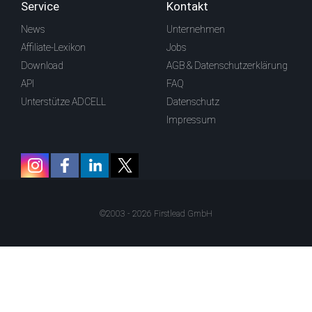
Service
Kontakt
News
Unternehmen
Affiliate-Lexikon
Jobs
Download
AGB & Datenschutzerklärung
API
FAQ
Unterstütze ADCELL
Datenschutz
Impressum
©2003 - 2026 Firstlead GmbH