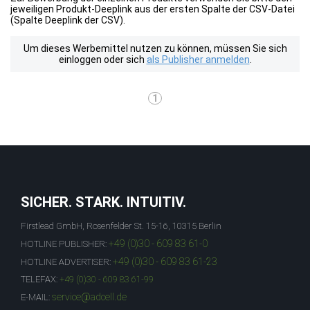
jeweiligen Produkt-Deeplink aus der ersten Spalte der CSV-Datei
(Spalte Deeplink der CSV).
Um dieses Werbemittel nutzen zu können, müssen Sie sich
einloggen oder sich
als Publisher anmelden
.
1
SICHER. STARK. INTUITIV.
Firstlead GmbH, Rosenfelder St. 15-16, 10315 Berlin
+49 (0)30 - 609 83 61-0
HOTLINE PUBLISHER:
+49 (0)30 - 609 83 61-23
HOTLINE ADVERTISER:
TELEFAX:
+49 (0)30 - 609 83 61-99
service@adcell.de
E-MAIL: