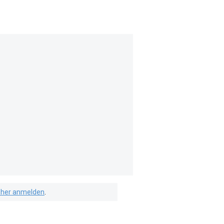
isher anmelden
.