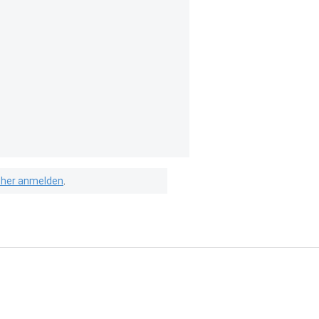
isher anmelden
.