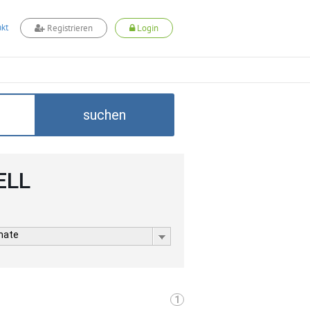
kt
Registrieren
Login
suchen
ELL
rmate
1