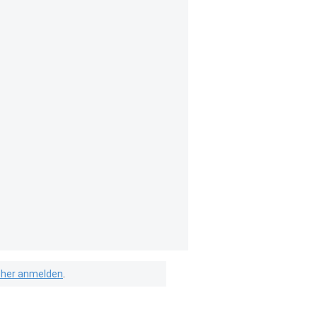
isher anmelden
.