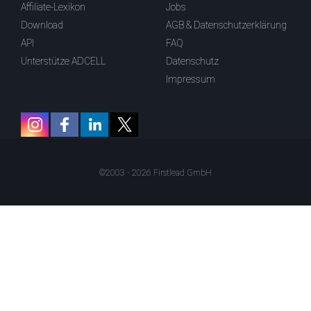
Affiliate-Lexikon
Jobs
Download
AGB & Datenschutzerklärung
API
FAQ
Unterstütze ADCELL
Datenschutz
Impressum
©2003 - 2026 Firstlead GmbH