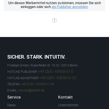
Um dieses Werbemittel nutzen zu können, müssen Sie sich
einloggen oder sich
als Publisher anmelden
.
1
SICHER. STARK. INTUITIV.
Firstlead GmbH, Rosenfelder St. 15-16, 10315 Berlin
+49 (0)30 - 609 83 61-0
HOTLINE PUBLISHER:
+49 (0)30 - 609 83 61-23
HOTLINE ADVERTISER:
TELEFAX:
+49 (0)30 - 609 83 61-99
service@adcell.de
E-MAIL:
Service
Kontakt
News
Unternehmen