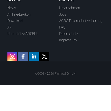
News
Unternehmen
Affiliate-Lexikon
Jobs
Download
AGB & Datenschutzerklärung
API
FAQ
Unterstütze ADCELL
Datenschutz
Impressum
©2003 - 2026 Firstlead GmbH