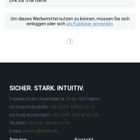
Link zur Startseite
Um dieses Werbemittel nutzen zu können, müssen Sie sich
einloggen oder sich
als Publisher anmelden
.
1
SICHER. STARK. INTUITIV.
Firstlead GmbH, Rosenfelder St. 15-16, 10315 Berlin
+49 (0)30 - 609 83 61-0
HOTLINE PUBLISHER:
+49 (0)30 - 609 83 61-23
HOTLINE ADVERTISER:
TELEFAX:
+49 (0)30 - 609 83 61-99
service@adcell.de
E-MAIL:
Service
Kontakt