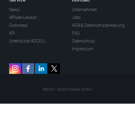
News
Unternehmen
Affiliate-Lexikon
Jobs
Download
AGB & Datenschutzerklärung
API
FAQ
Unterstütze ADCELL
Datenschutz
Impressum
©2003 - 2026 Firstlead GmbH