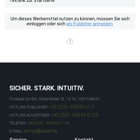
Textlink zur Startseite
Um dieses Werbemittel nutzen zu können, müssen Sie sich
einloggen oder sich
als Publisher anmelden
.
1
SICHER. STARK. INTUITIV.
Firstlead GmbH, Rosenfelder St. 15-16, 10315 Berlin
+49 (0)30 - 609 83 61-0
HOTLINE PUBLISHER:
+49 (0)30 - 609 83 61-23
HOTLINE ADVERTISER:
TELEFAX:
+49 (0)30 - 609 83 61-99
service@adcell.de
E-MAIL:
Service
Kontakt