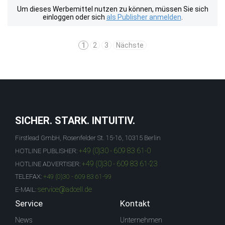
Um dieses Werbemittel nutzen zu können, müssen Sie sich
einloggen oder sich
als Publisher anmelden
.
1
2
3
Nächste
SICHER. STARK. INTUITIV.
Firstlead GmbH, Rosenfelder St. 15-16, 10315 Berlin
+49 (0)30 - 609 83 61-0
HOTLINE PUBLISHER:
+49 (0)30 - 609 83 61-23
HOTLINE ADVERTISER:
TELEFAX:
+49 (0)30 - 609 83 61-99
service@adcell.de
E-MAIL:
Service
Kontakt
News
Unternehmen