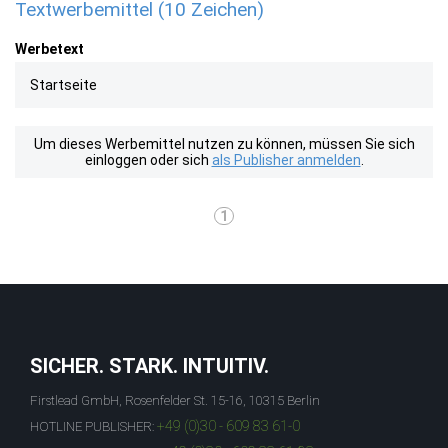
Textwerbemittel (10 Zeichen)
Werbetext
Startseite
Um dieses Werbemittel nutzen zu können, müssen Sie sich
einloggen oder sich
als Publisher anmelden
.
1
SICHER. STARK. INTUITIV.
Firstlead GmbH, Rosenfelder St. 15-16, 10315 Berlin
+49 (0)30 - 609 83 61-0
HOTLINE PUBLISHER: