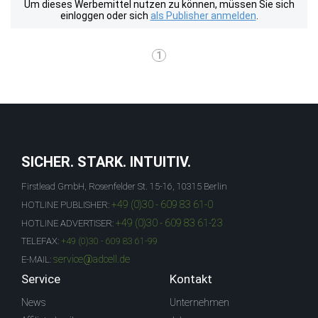
Um dieses Werbemittel nutzen zu können, müssen Sie sich
einloggen oder sich
als Publisher anmelden
.
1
SICHER. STARK. INTUITIV.
Firstlead GmbH, Rosenfelder St. 15-16, 10315 Berlin
+49 (0)30 - 609 83 61-0
HOTLINE PUBLISHER:
+49 (0)30 - 609 83 61-23
HOTLINE ADVERTISER:
TELEFAX:
+49 (0)30 - 609 83 61-99
service@adcell.de
E-MAIL:
Service
Kontakt
News
Unternehmen