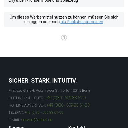
Lilly & Leif - Kindermode und Spielzeug
Um dieses Werbemittel nutzen zu können, müssen Sie sich
einloggen oder sich
als Publisher anmelden
.
1
SICHER. STARK. INTUITIV.
Firstlead GmbH, Rosenfelder St. 15-16, 10315 Berlin
+49 (0)30 - 609 83 61-0
HOTLINE PUBLISHER:
+49 (0)30 - 609 83 61-23
HOTLINE ADVERTISER:
TELEFAX:
+49 (0)30 - 609 83 61-99
service@adcell.de
E-MAIL:
Service
Kontakt