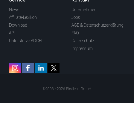
News
Unternehmen
Affiliate-Lexikon
Jobs
Download
AGB & Datenschutzerklärung
API
FAQ
Unterstütze ADCELL
Datenschutz
Impressum
©2003 - 2026 Firstlead GmbH