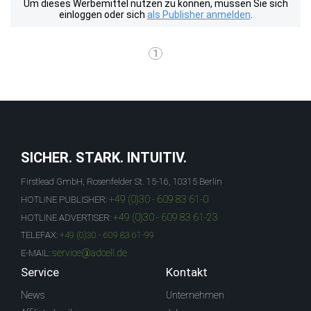
Um dieses Werbemittel nutzen zu können, müssen Sie sich
einloggen oder sich
als Publisher anmelden
.
1
SICHER. STARK. INTUITIV.
Firstlead GmbH, Rosenfelder St. 15-16, 10315 Berlin
+49 (0)30 - 609 83 61-0
HOTLINE PUBLISHER:
+49 (0)30 - 609 83 61-23
HOTLINE ADVERTISER:
TELEFAX:
+49 (0)30 - 609 83 61-99
service@adcell.de
E-MAIL:
Service
Kontakt
News
Unternehmen