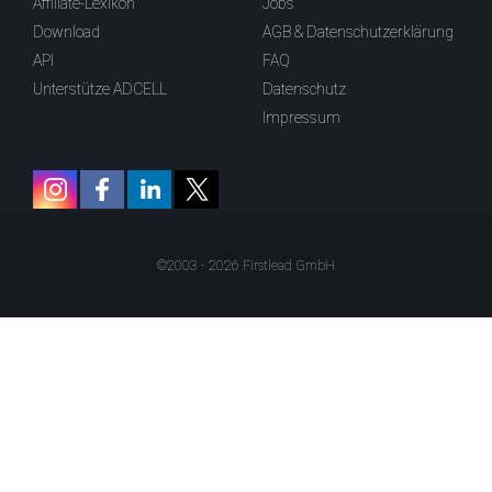
Affiliate-Lexikon
Jobs
Download
AGB & Datenschutzerklärung
API
FAQ
Unterstütze ADCELL
Datenschutz
Impressum
©2003 - 2026 Firstlead GmbH