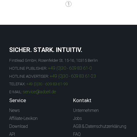
1
SICHER. STARK. INTUITIV.
Firstlead GmbH, Rosenfelder St. 15-16, 10315 Berlin
+49 (0)30 - 609 83 61-0
HOTLINE PUBLISHER:
+49 (0)30 - 609 83 61-23
HOTLINE ADVERTISER:
TELEFAX:
+49 (0)30 - 609 83 61-99
service@adcell.de
E-MAIL:
Service
Kontakt
News
Unternehmen
Affiliate-Lexikon
Jobs
Download
AGB & Datenschutzerklärung
API
FAQ