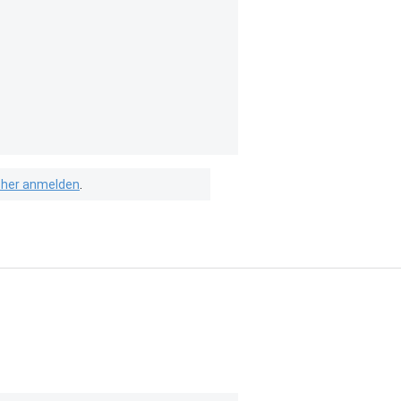
isher anmelden
.