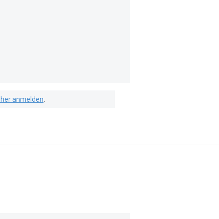
isher anmelden
.