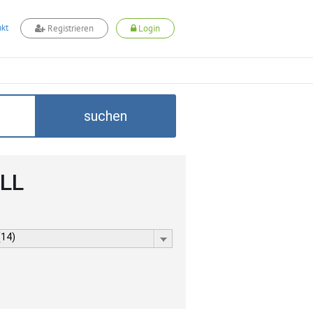
kt
Registrieren
Login
suchen
ELL
(14)