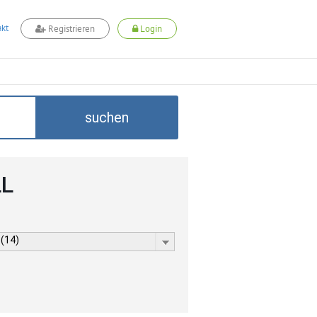
kt
Registrieren
Login
suchen
LL
 (14)