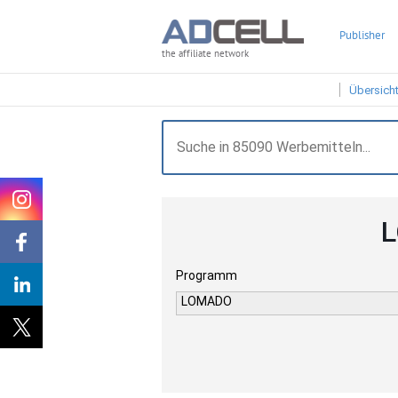
Publisher
the affiliate network
Übersich
L
Programm
LOMADO