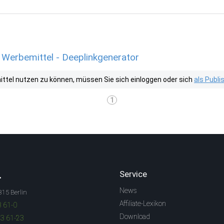
 Werbemittel - Deeplinkgenerator
tel nutzen zu können, müssen Sie sich einloggen oder sich
als Publ
1
.
Service
News
315 Berlin
Affiliate-Lexikon
3 61-0
Download
83 61-23