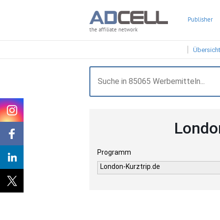
Publisher
the affiliate network
Übersich
London
Programm
London-Kurztrip.de