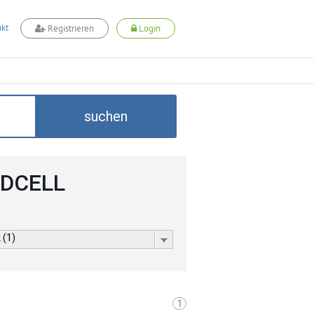
kt
Registrieren
Login
suchen
 ADCELL
 (1)
1