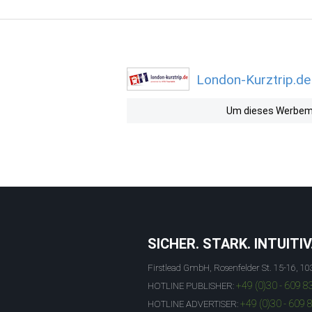
London-Kurztrip.de
Um dieses Werbemit
SICHER. STARK. INTUITIV
Firstlead GmbH, Rosenfelder St. 15-16, 10
+49 (0)30 - 609 8
HOTLINE PUBLISHER:
+49 (0)30 - 609 
HOTLINE ADVERTISER: