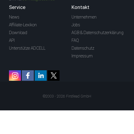
Service
Kontakt
News
Unternehmen
Affiliate-Lexikon
Jobs
Download
AGB & Datenschutzerklärung
API
FAQ
Unterstütze ADCELL
Datenschutz
Impressum
©2003 - 2026 Firstlead GmbH