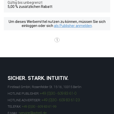
Gültig bis:unbegrenzt
5,00 % zusätzlichen Rabatt
Um dieses Werbemittel nutzen zu können, müssen Sie sich
einloggen oder sich
als Publisher anmelden
.
1
SICHER. STARK. INTUITIV.
Firstlead GmbH, Rosenfelder St. 15-16, 10315 Berlin
+49 (0)30 - 609 83 61-0
HOTLINE PUBLISHER:
+49 (0)30 - 609 83 61-23
HOTLINE ADVERTISER:
TELEFAX:
+49 (0)30 - 609 83 61-99
service@adcell.de
E-MAIL: