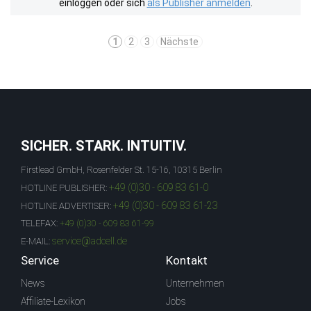
einloggen oder sich
als Publisher anmelden
.
1
2
3
Nächste
SICHER. STARK. INTUITIV.
Firstlead GmbH, Rosenfelder St. 15-16, 10315 Berlin
+49 (0)30 - 609 83 61-0
HOTLINE PUBLISHER:
+49 (0)30 - 609 83 61-23
HOTLINE ADVERTISER:
TELEFAX:
+49 (0)30 - 609 83 61-99
service@adcell.de
E-MAIL:
Service
Kontakt
News
Unternehmen
Affiliate-Lexikon
Jobs