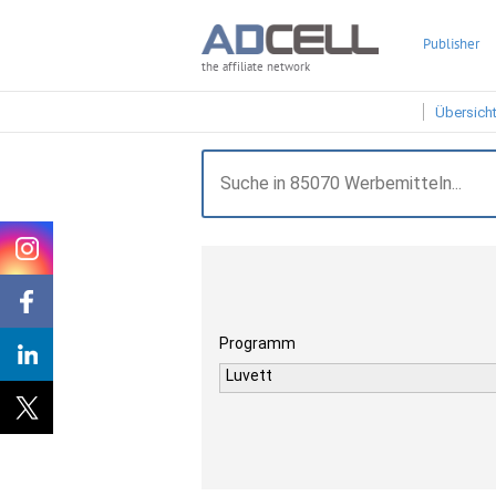
Publisher
the affiliate network
Übersich
Programm
Luvett