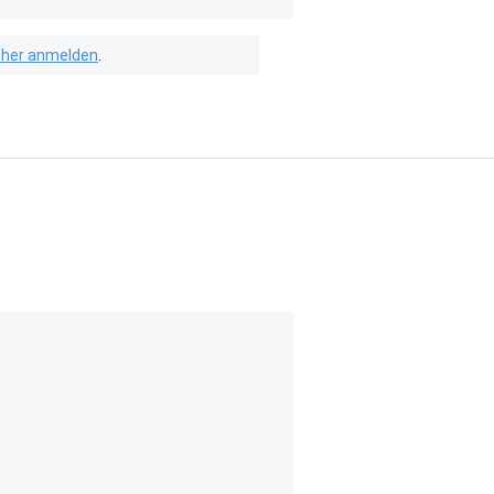
isher anmelden
.