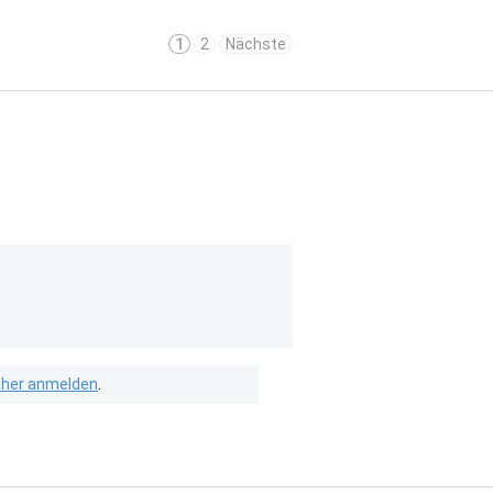
1
2
Nächste
isher anmelden
.