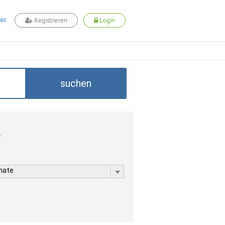
kt
Registrieren
Login
suchen
L
rmate