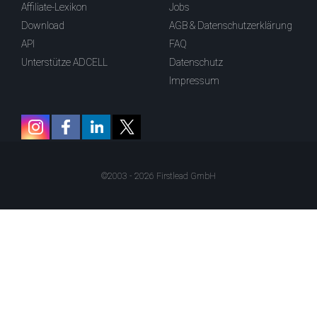
Affiliate-Lexikon
Jobs
Download
AGB & Datenschutzerklärung
API
FAQ
Unterstütze ADCELL
Datenschutz
Impressum
©2003 - 2026 Firstlead GmbH