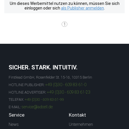
Um dieses Werbemittel nutzen zu können, müssen Sie sich
einloggen oder sich
als Publisher anmelden
.
1
SICHER. STARK. INTUITIV.
Firstlead GmbH, Rosenfelder St. 15-16, 10315 Berlin
+49 (0)30 - 609 83 61-0
HOTLINE PUBLISHER:
+49 (0)30 - 609 83 61-23
HOTLINE ADVERTISER:
TELEFAX:
+49 (0)30 - 609 83 61-99
service@adcell.de
E-MAIL:
Service
Kontakt
News
Unternehmen