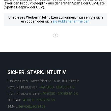
jeweiligen Produkt-Deeplink aus der ersten Spalte der CSV-Datei
(Spalte Deeplink der CSV).
Um dieses Werbemittel nutzen zu können, müssen Sie sich
einloggen oder sich
als Publisher anmelden
.
1
SICHER. STARK. INTUITIV.
Firstlead GmbH, Rosenfelder St. 15-16, 10315 Berlin
+49 (0)30 - 609 83 61-0
HOTLINE PUBLISHER:
+49 (0)30 - 609 83 61-23
HOTLINE ADVERTISER:
TELEFAX:
+49 (0)30 - 609 83 61-99
service@adcell.de
E-MAIL: