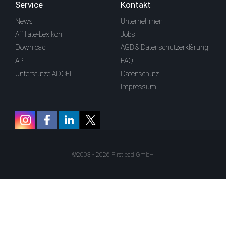
Service
Kontakt
News
Unternehmen
Affiliate-Lexikon
Jobs
Download
AGB & Datenschutzerklärung
API
FAQ
Unterstütze ADCELL
Datenschutz
Impressum
©2003 - 2026 Firstlead GmbH