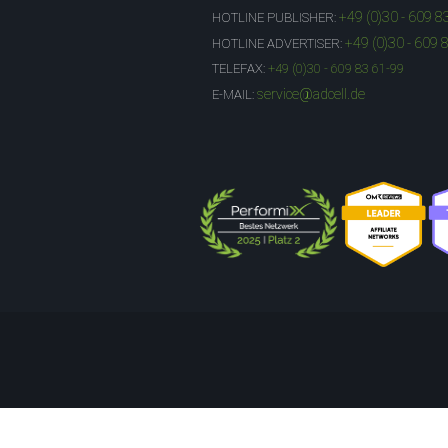
+49 (0)30 - 609 8
HOTLINE PUBLISHER:
+49 (0)30 - 609 
HOTLINE ADVERTISER:
TELEFAX:
+49 (0)30 - 609 83 61-99
service@adcell.de
E-MAIL: