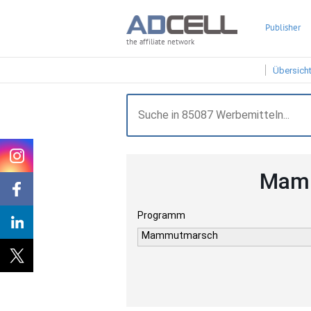
Publisher
the affiliate network
Übersich
Mamm
Programm
Mammutmarsch