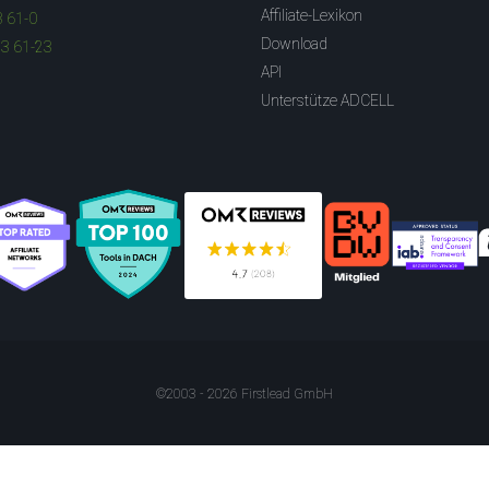
Affiliate-Lexikon
3 61-0
Download
83 61-23
API
Unterstütze ADCELL
©2003 - 2026 Firstlead GmbH