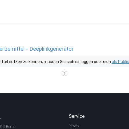
emittel - Deeplinkgenerator
tel nutzen zu können, müssen Sie sich einloggen oder sich
als Publ
1
.
Service
News
315 Berlin