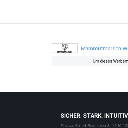
Mammutmarsch Werb
Um dieses Werbemit
SICHER. STARK. INTUITIV
Firstlead GmbH, Rosenfelder St. 15-16, 10