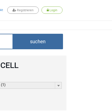
kt
Registrieren
Login
suchen
DCELL
 (1)