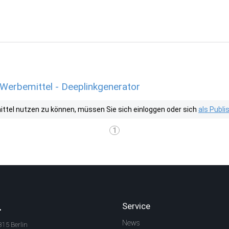
erbemittel - Deeplinkgenerator
tel nutzen zu können, müssen Sie sich einloggen oder sich
als Publ
1
.
Service
News
315 Berlin