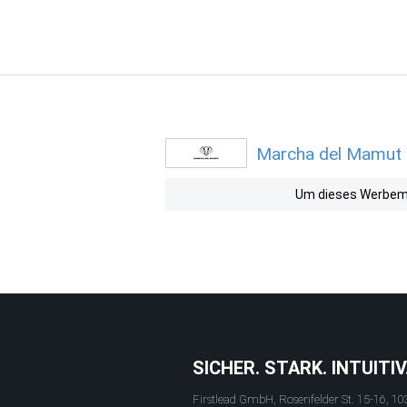
Marcha del Mamut W
Um dieses Werbemit
SICHER. STARK. INTUITIV
Firstlead GmbH, Rosenfelder St. 15-16, 10