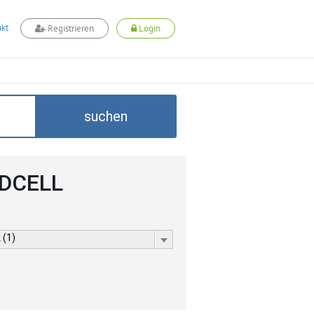
kt
Registrieren
Login
suchen
ADCELL
 (1)