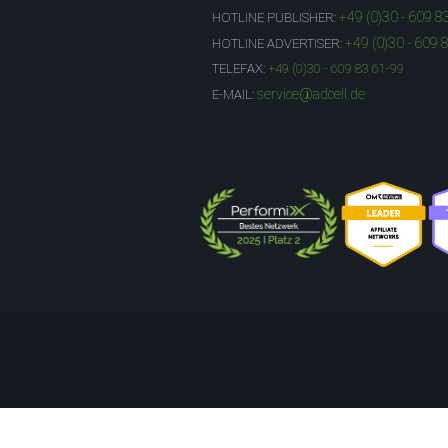
+49 (0)30 - 609 8
HOTLINE PUBLISHER:
+49 (0)30 - 609 
HOTLINE ADVERTISER:
TELEFAX:
+49 (0)30 - 609 83 61-99
service@adcell.de
E-MAIL: