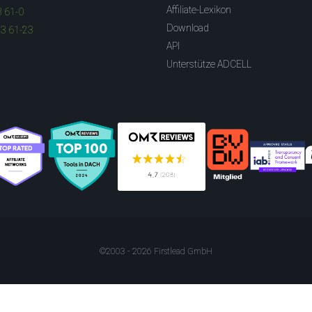
Affiliate-Lexikon
3 61-0
Download
83 61-23
API
Unterstütze ADCELL
©2003 - 2026 Firstlead GmbH