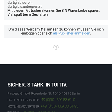
Gültig ab:sofort
Gültig bis:unbegrenzt
Mit diesem Gutschein können Sie 8 % Warenkörbe sparen.
Viel spaß beim Gestalten.
Um dieses Werbemittel nutzen zu können, müssen Sie sich
einloggen oder sich
als Publisher anmelden
.
1
SICHER. STARK. INTUITIV.
Firstlead GmbH, Rosenfelder St. 15-16, 10315 Berlin
+49 (0)30 - 609 83 61-0
HOTLINE PUBLISHER:
+49 (0)30 - 609 83 61-23
HOTLINE ADVERTISER: