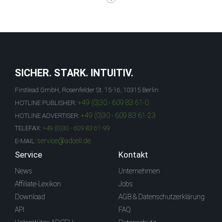
SICHER. STARK. INTUITIV.
Firstlead GmbH, Rosenfelder St. 15-16, 10315 Berlin
+49 (0)30 - 609 83 61-0
HOTLINE PUBLISHER:
+49 (0)30 - 609 83 61-23
HOTLINE ADVERTISER:
TELEFAX:
+49 (0)30 - 609 83 61-99
service@adcell.de
E-MAIL:
Service
Kontakt
News
Unternehmen
Affiliate-Lexikon
Jobs
Download
AGB & Datenschutzerklärung
API
FAQ