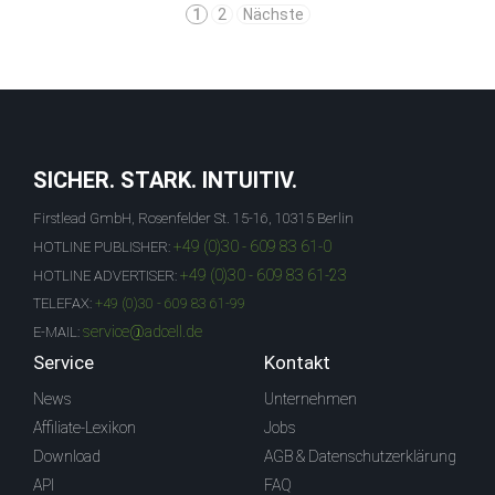
1
2
Nächste
SICHER. STARK. INTUITIV.
Firstlead GmbH, Rosenfelder St. 15-16, 10315 Berlin
+49 (0)30 - 609 83 61-0
HOTLINE PUBLISHER:
+49 (0)30 - 609 83 61-23
HOTLINE ADVERTISER:
TELEFAX:
+49 (0)30 - 609 83 61-99
service@adcell.de
E-MAIL:
Service
Kontakt
News
Unternehmen
Affiliate-Lexikon
Jobs
Download
AGB & Datenschutzerklärung
API
FAQ