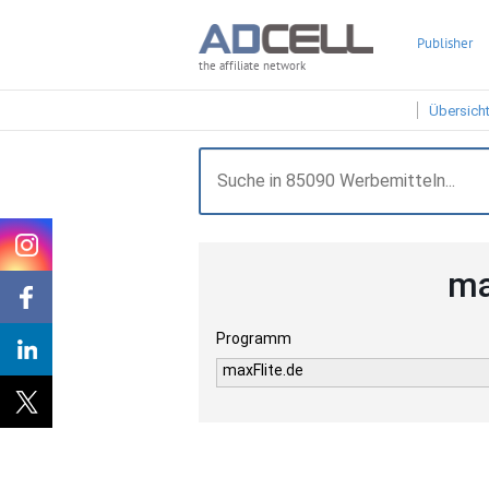
Publisher
the affiliate network
Übersich
ma
Programm
maxFlite.de