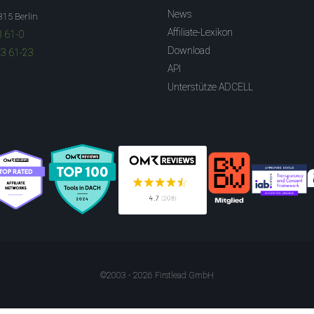
News
315 Berlin
Affiliate-Lexikon
3 61-0
Download
83 61-23
API
Unterstütze ADCELL
©2003 - 2026 Firstlead GmbH