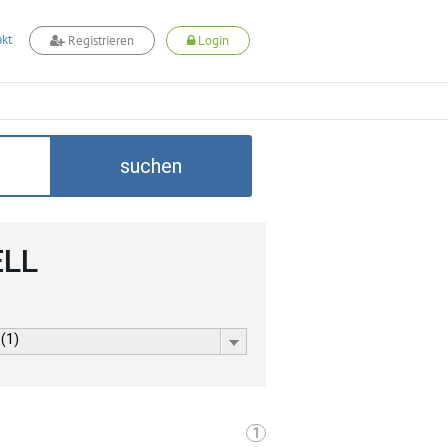
kt
Registrieren
Login
suchen
ELL
 (1)
1