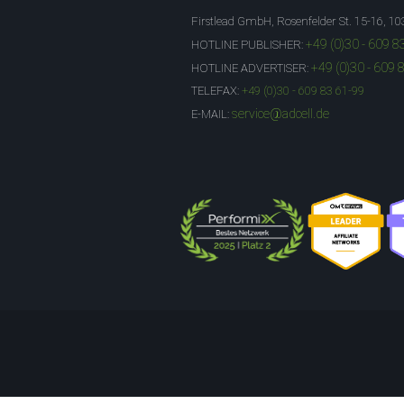
Firstlead GmbH, Rosenfelder St. 15-16, 10
+49 (0)30 - 609 8
HOTLINE PUBLISHER:
+49 (0)30 - 609 
HOTLINE ADVERTISER:
TELEFAX:
+49 (0)30 - 609 83 61-99
service@adcell.de
E-MAIL: