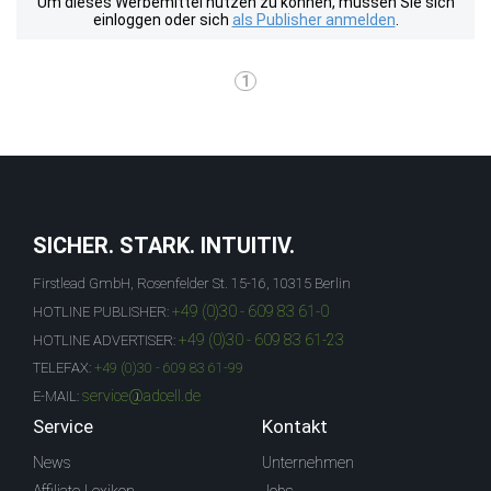
Um dieses Werbemittel nutzen zu können, müssen Sie sich
einloggen oder sich
als Publisher anmelden
.
1
SICHER. STARK. INTUITIV.
Firstlead GmbH, Rosenfelder St. 15-16, 10315 Berlin
+49 (0)30 - 609 83 61-0
HOTLINE PUBLISHER:
+49 (0)30 - 609 83 61-23
HOTLINE ADVERTISER:
TELEFAX:
+49 (0)30 - 609 83 61-99
service@adcell.de
E-MAIL:
Service
Kontakt
News
Unternehmen