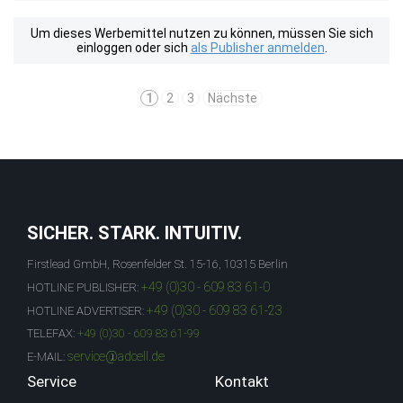
Um dieses Werbemittel nutzen zu können, müssen Sie sich
einloggen oder sich
als Publisher anmelden
.
1
2
3
Nächste
SICHER. STARK. INTUITIV.
Firstlead GmbH, Rosenfelder St. 15-16, 10315 Berlin
+49 (0)30 - 609 83 61-0
HOTLINE PUBLISHER:
+49 (0)30 - 609 83 61-23
HOTLINE ADVERTISER:
TELEFAX:
+49 (0)30 - 609 83 61-99
service@adcell.de
E-MAIL:
Service
Kontakt