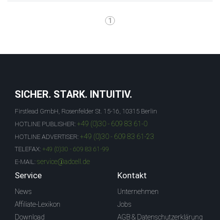
1
SICHER. STARK. INTUITIV.
Firstlead GmbH, Rosenfelder St. 15-16, 10315 Berlin
+49 (0)30 - 609 83 61-0
HOTLINE PUBLISHER:
+49 (0)30 - 609 83 61-23
HOTLINE ADVERTISER:
TELEFAX:
+49 (0)30 - 609 83 61-99
service@adcell.de
E-MAIL:
Service
Kontakt
News
Unternehmen
Affiliate-Lexikon
Jobs
Download
AGB & Datenschutzerklärung