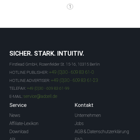
1
SICHER. STARK. INTUITIV.
Firstlead GmbH, Rosenfelder St. 15-16, 10315 Berlin
+49 (0)30 - 609 83 61-0
HOTLINE PUBLISHER:
+49 (0)30 - 609 83 61-23
HOTLINE ADVERTISER:
TELEFAX:
+49 (0)30 - 609 83 61-99
service@adcell.de
E-MAIL:
Service
Kontakt
News
Unternehmen
Affiliate-Lexikon
Jobs
Download
AGB & Datenschutzerklärung
API
FAQ