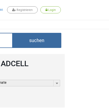
kt
Registrieren
Login
suchen
i ADCELL
rmate