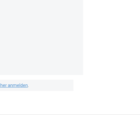
isher anmelden
.