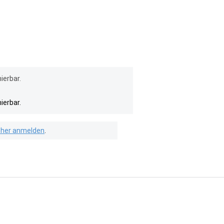
ierbar.
ierbar.
isher anmelden
.