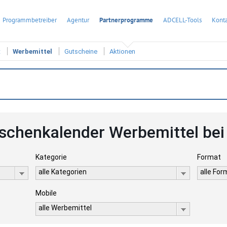
Programmbetreiber
Agentur
Partnerprogramme
ADCELL-Tools
Konta
t
Werbemittel
Gutscheine
Aktionen
schenkalender Werbemittel be
Kategorie
Format
alle Kategorien
alle Fo
Mobile
alle Werbemittel