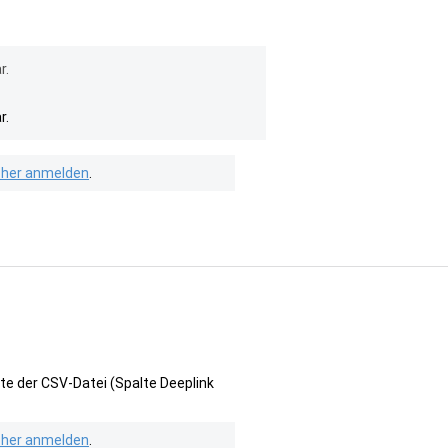
r.
r.
isher anmelden
.
te der CSV-Datei (Spalte Deeplink
isher anmelden
.