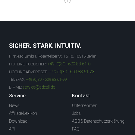
1
SICHER. STARK. INTUITIV.
Firstlead GmbH, Rosenfelder St. 15-16, 10315 Berlin
+49 (0)30 - 609 83 61-0
HOTLINE PUBLISHER:
+49 (0)30 - 609 83 61-23
HOTLINE ADVERTISER:
TELEFAX:
+49 (0)30 - 609 83 61-99
service@adcell.de
E-MAIL:
Service
Kontakt
News
Unternehmen
Affiliate-Lexikon
Jobs
Download
AGB & Datenschutzerklärung
API
FAQ