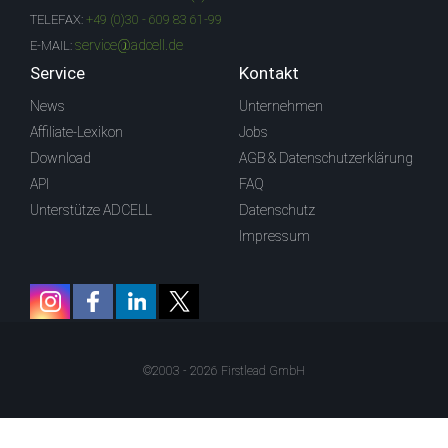
TELEFAX:
+49 (0)30 - 609 83 61-99
service@adcell.de
E-MAIL:
Service
Kontakt
News
Unternehmen
Affiliate-Lexikon
Jobs
Download
AGB & Datenschutzerklärung
API
FAQ
Unterstütze ADCELL
Datenschutz
Impressum
©2003 - 2026 Firstlead GmbH