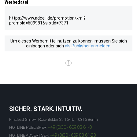
Werbedatei
https://www.adcell.de/promotion/xml?
promoId=609981&slotId=7371
Um dieses Werbemittel nutzen zu können, müssen Sie sich
einloggen oder sich
als Publisher anmelden
.
1
SICHER. STARK. INTUITIV.
Firstlead GmbH, Rosenfelder St. 15-16, 10315 Berlin
+49 (0)30 - 609 83 61-0
HOTLINE PUBLISHER:
+49 (0)30 - 609 83 61-23
HOTLINE ADVERTISER: