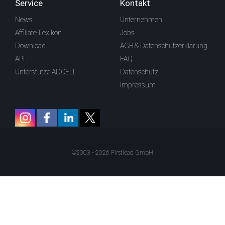
Service
Kontakt
News
Unternehmen
Affiliate-Lexikon
Jobs
Download
AGB & Datenschutzerklärung
API
FAQ
Unterstütze ADCELL
Datenschutz
Impressum
©2003 - 2026 Firstlead GmbH