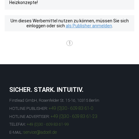
Heizkonzepte!
Um dieses Werbemittel nutzen zu können, müssen Sie sich
einloggen oder sich
als Publisher anmelden
.
1
SICHER. STARK. INTUITIV.
Firstlead GmbH, Rosenfelder St. 15-16, 10315 Berlin
+49 (0)30 - 609 83 61-0
HOTLINE PUBLISHER:
+49 (0)30 - 609 83 61-23
HOTLINE ADVERTISER:
TELEFAX:
+49 (0)30 - 609 83 61-99
service@adcell.de
E-MAIL: