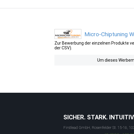
Micro-Chiptuning W
Zur Bewerbung der einzelnen Produkte ver
der CSV).
Um dieses Werbemit
SICHER. STARK. INTUITIV
Firstlead GmbH, Rosenfelder St. 15-16, 10