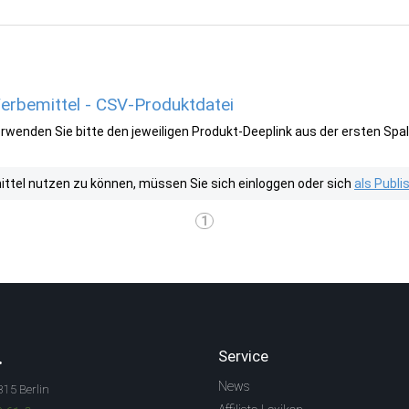
erbemittel - CSV-Produktdatei
wenden Sie bitte den jeweiligen Produkt-Deeplink aus der ersten Spal
tel nutzen zu können, müssen Sie sich einloggen oder sich
als Publ
1
.
Service
News
315 Berlin