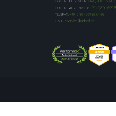
+49 (0)30 - 609 8
HOTLINE PUBLISHER:
+49 (0)30 - 609 
HOTLINE ADVERTISER:
TELEFAX:
+49 (0)30 - 609 83 61-99
service@adcell.de
E-MAIL: