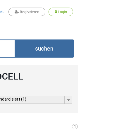
kt
Registrieren
Login
suchen
ADCELL
dardisiert (1)
1