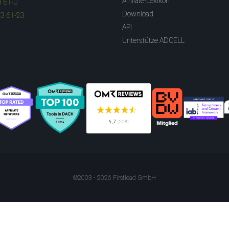
Affiliate-Lexikon
3 61-0
Download
83 61-23
API
Unterstütze ADCELL
©2003 - 2026 Firstlead GmbH