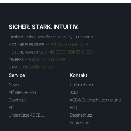
SICHER. STARK. INTUITIV.
Firstlead GmbH, Rosenfelder St. 15-16, 10315 Berlin
+49 (0)30 - 609 83 61-0
HOTLINE PUBLISHER:
+49 (0)30 - 609 83 61-23
HOTLINE ADVERTISER:
TELEFAX:
+49 (0)30 - 609 83 61-99
service@adcell.de
E-MAIL:
Service
Kontakt
News
Unternehmen
Affiliate-Lexikon
Jobs
Download
AGB & Datenschutzerklärung
API
FAQ
Unterstütze ADCELL
Datenschutz
Impressum