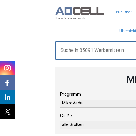
Publisher
the affiliate network
Übersich
M
Programm
MikroVeda
Größe
alle Größen