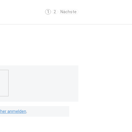
1
2
Nächste
isher anmelden
.