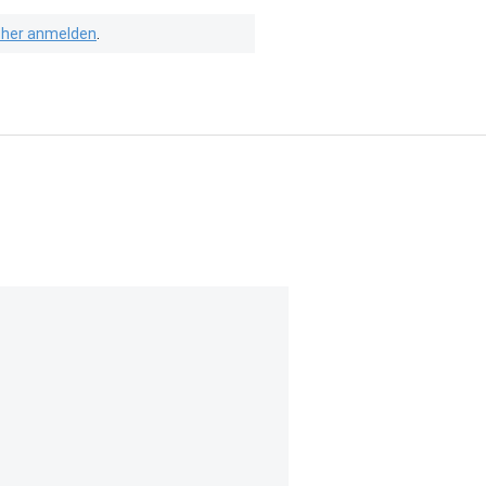
isher anmelden
.