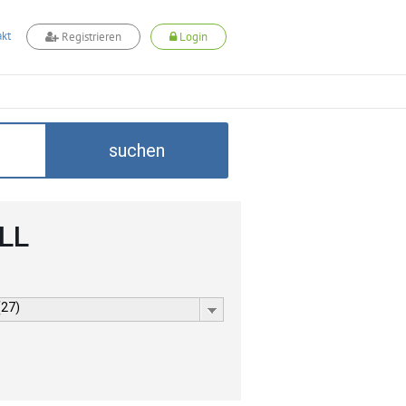
kt
Registrieren
Login
suchen
LL
(27)