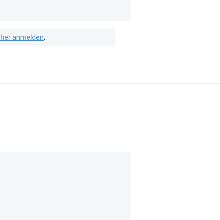
isher anmelden
.