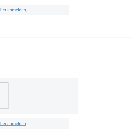
isher anmelden
.
isher anmelden
.