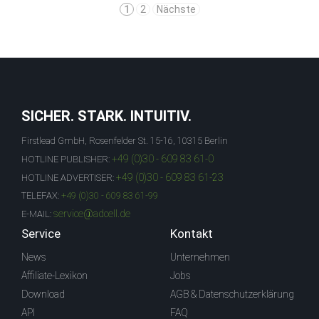
1
2
Nächste
SICHER. STARK. INTUITIV.
Firstlead GmbH, Rosenfelder St. 15-16, 10315 Berlin
+49 (0)30 - 609 83 61-0
HOTLINE PUBLISHER:
+49 (0)30 - 609 83 61-23
HOTLINE ADVERTISER:
TELEFAX:
+49 (0)30 - 609 83 61-99
service@adcell.de
E-MAIL:
Service
Kontakt
News
Unternehmen
Affiliate-Lexikon
Jobs
Download
AGB & Datenschutzerklärung
API
FAQ