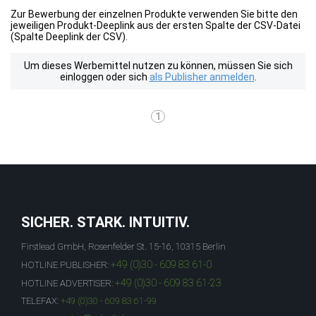
Zur Bewerbung der einzelnen Produkte verwenden Sie bitte den
jeweiligen Produkt-Deeplink aus der ersten Spalte der CSV-Datei
(Spalte Deeplink der CSV).
Um dieses Werbemittel nutzen zu können, müssen Sie sich
einloggen oder sich
als Publisher anmelden
.
1
SICHER. STARK. INTUITIV.
Firstlead GmbH, Rosenfelder St. 15-16, 10315 Berlin
+49 (0)30 - 609 83 61-0
HOTLINE PUBLISHER:
+49 (0)30 - 609 83 61-23
HOTLINE ADVERTISER:
TELEFAX:
+49 (0)30 - 609 83 61-99