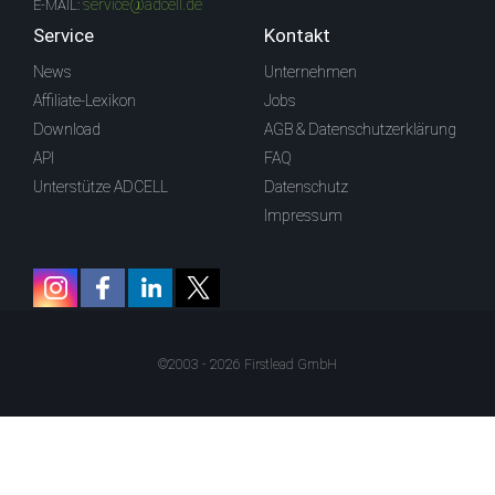
service@adcell.de
E-MAIL:
Service
Kontakt
News
Unternehmen
Affiliate-Lexikon
Jobs
Download
AGB & Datenschutzerklärung
API
FAQ
Unterstütze ADCELL
Datenschutz
Impressum
©2003 - 2026 Firstlead GmbH